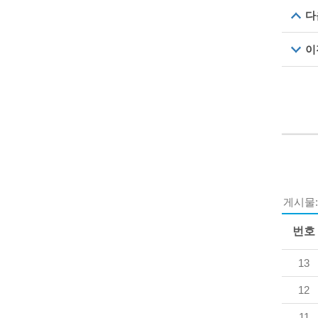
다
이
게시물
번호
13
12
11